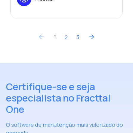
arrow_back
arrow_forward
1
2
3
Certifique-se e seja
especialista no Fracttal
One
O software de manutenção mais valorizado do
mercado