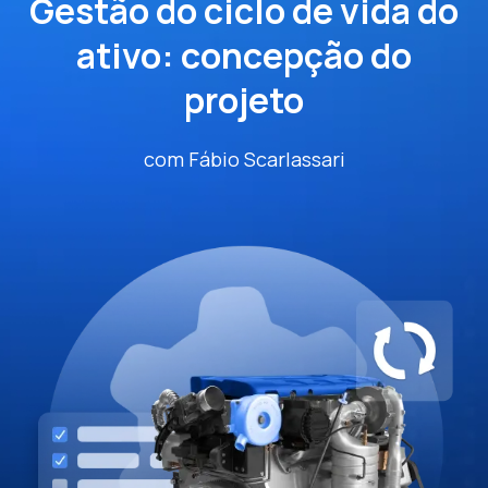
Gestão do ciclo de vida do
Cargo
*
ativo: concepção do
projeto
Nome da empresa
*
com Fábio Scarlassari
Setor
*
Quero receber atualizações, convites para
eventos e notícias exclusivas. Ajuste suas
preferências a qualquer momento.
Li e aceito a
Política de Privacidade
e
RGPD
.
*