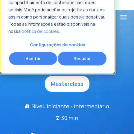
compartilhamento de conteúdos nas redes
sociais. Você pode aceitar ou rejeitar as cookies,
menu
assim como personalizar quais deseja desativar.
Todas as informações estão disponíveis na
nossa
política de cookies
.
o que procura?
Configurações de cookies
Inscreva-se e assista à Masterclass!
Aceitar
Recusar
Nome
*
Masterclass
Sobrenome
*
Nível: Iniciante - Intermediário
E-mail
*
30 min