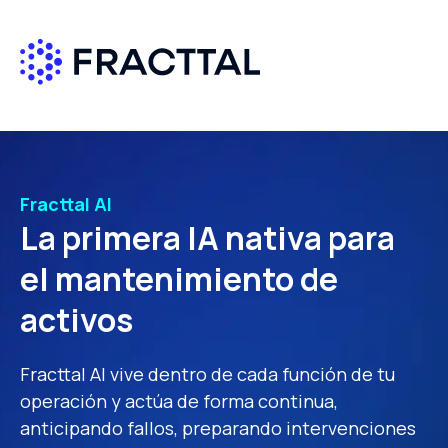
Qué buscas?
Solicita más información
Nombre
*
Fracttal AI
La primera IA nativa para
Apellido
*
el mantenimiento de
activos
Correo empresa
*
Fracttal AI vive dentro de cada función de tu
operación y actúa de forma continua,
País
*
anticipando fallos, preparando intervenciones