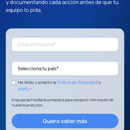
y documentando cada acción antes de que tu
equipo lo pida.
Número de Teléfono
*
Puesto en la Empresa
*
Sector - Industria
*
He leído y acepto la
Política de Privacidad
y
RGPD
.
*
Quiero recibir novedades, invitaciones a eventos y not
exclusivas. Ajusta tus preferencias en cualquier mom
El equipo de Fracttal te contactará para compartir información de
nuestros productos.
He leído y acepto la
Política de Privacidad
y
RGPD
.
*