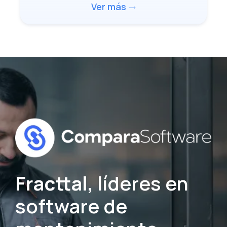
Ver más
trending_flat
Fracttal
, líderes en
software de