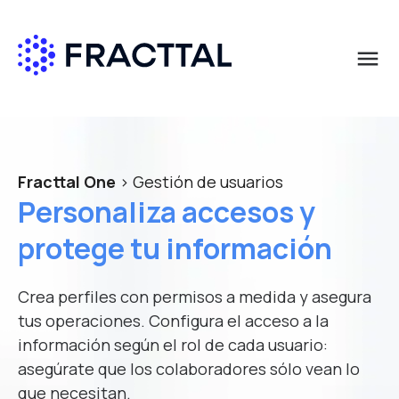
menu
Qué buscas?
Descarga el informe gratis
Solicita más información
Nombre
*
Nombre
*
Fracttal One
> Gestión de usuarios
Personaliza accesos y
Apellido
*
Correo de empresa
*
protege tu información
Crea perfiles con permisos a medida y asegura
Correo empresa
*
Puesto en la Empresa
*
tus operaciones. Configura el acceso a la
información según el rol de cada usuario:
asegúrate que los colaboradores sólo vean lo
País
*
País
*
que necesitan.