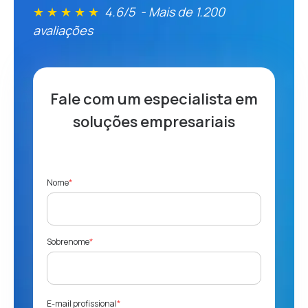
★ ★ ★ ★ ★
4.6/5 - Mais de 1.200
avaliações
Fale com um especialista
em
soluções empresariais
Nome
*
Sobrenome
*
E-mail profissional
*