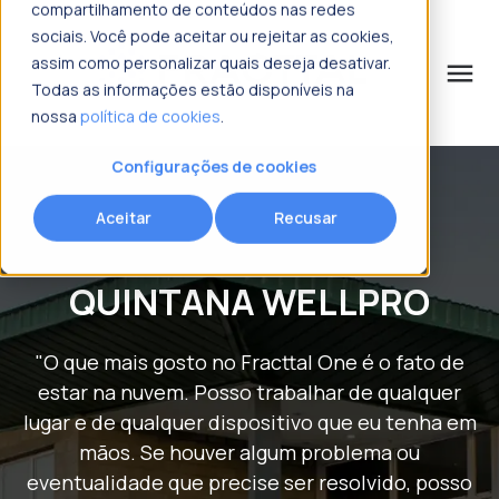
compartilhamento de conteúdos nas redes
sociais. Você pode aceitar ou rejeitar as cookies,
assim como personalizar quais deseja desativar.
menu
Todas as informações estão disponíveis na
nossa
política de cookies
.
o que procura?
Configurações de cookies
Aceitar
Recusar
QUINTANA WELLPRO
"O que mais gosto no Fracttal One é o fato de
estar na nuvem. Posso trabalhar de qualquer
lugar e de qualquer dispositivo que eu tenha em
mãos. Se houver algum problema ou
eventualidade que precise ser resolvido, posso