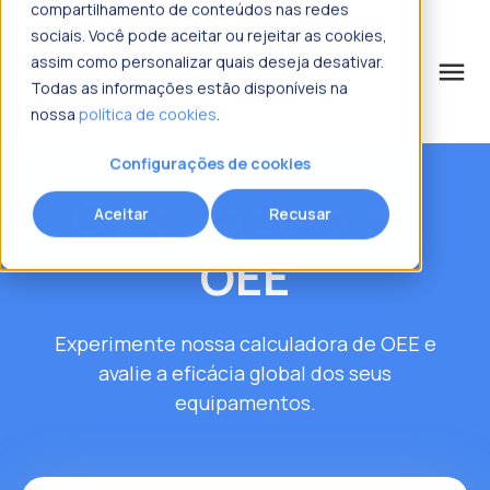
compartilhamento de conteúdos nas redes
sociais. Você pode aceitar ou rejeitar as cookies,
assim como personalizar quais deseja desativar.
menu
Todas as informações estão disponíveis na
nossa
política de cookies
.
o que procura?
Configurações de cookies
Calculadora de
Aceitar
Recusar
OEE
Experimente nossa calculadora de OEE e
avalie a eficácia global dos seus
equipamentos.