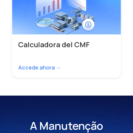
Calculadora del CMF
Accede ahora
trending_flat
A Manutenção