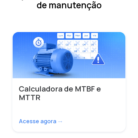
de manutenção
Calculadora de MTBF e
MTTR
Acesse agora
trending_flat