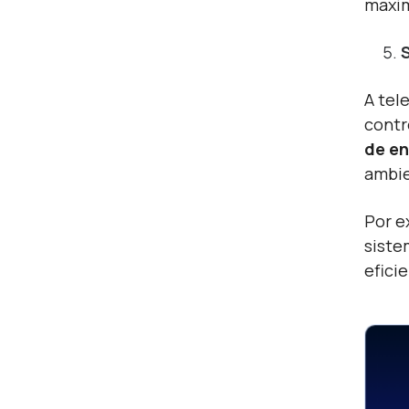
maxim
A tel
contr
de en
ambie
Por e
siste
efici