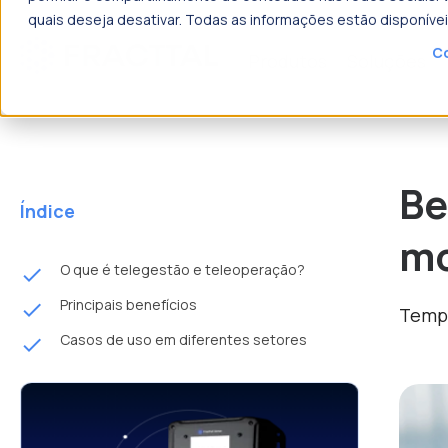
quais deseja desativar. Todas as informações estão disponíve
Co
Produtos
Soluções
o que p
Be
Índice
mo
O que é telegestão e teleoperação?
done
Principais benefícios
done
Tempo
Casos de uso em diferentes setores
done