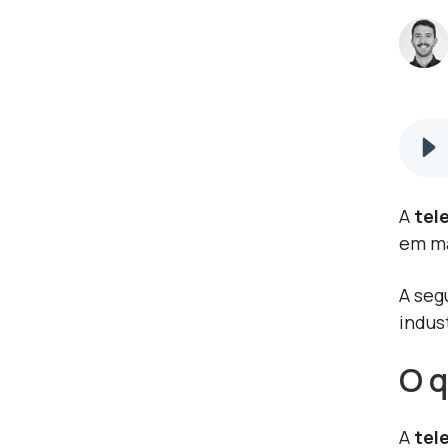
A
tel
em ma
A seg
indus
O q
A
tel