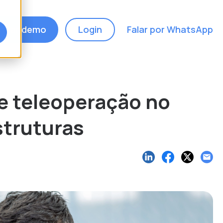
ndar demo
Login
Falar por WhatsApp
 e teleoperação no
struturas