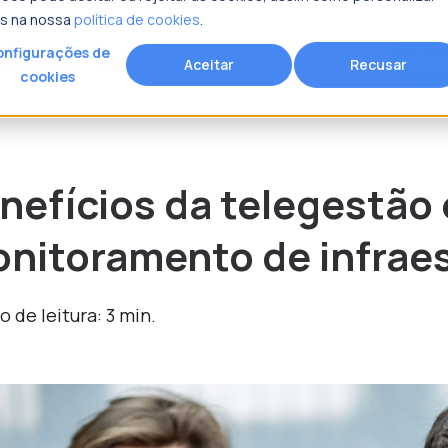
is na nossa
política de cookies
.
nfigurações de
Age
search
Recursos
Fracttal
Aceitar
Recusar
cookies
rocura?
nefícios da telegestão
nitoramento de infrae
 de leitura: 3 min.