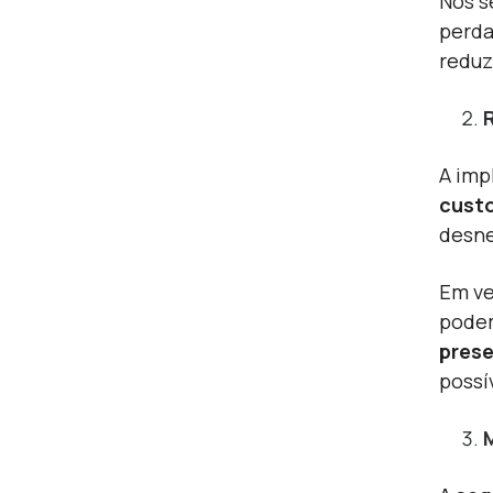
Nos s
perda
reduz
A imp
custo
desne
Em ve
podem
prese
possí