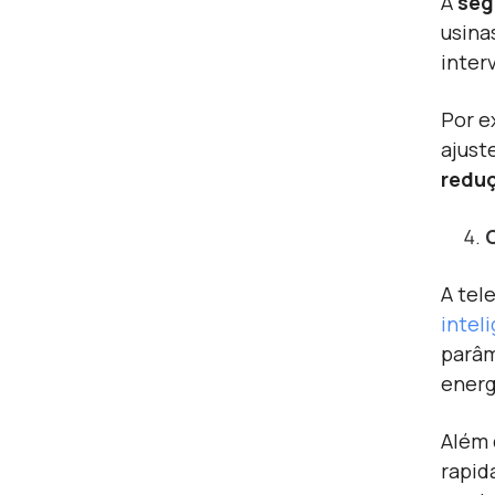
A
seg
usina
inter
Por e
ajust
reduç
A tel
inteli
parâm
energ
Além 
rapid