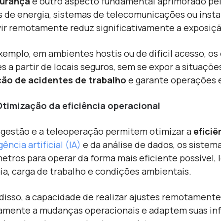
urança
é outro aspecto fundamental aprimorado pela
s de energia, sistemas de telecomunicações ou instala
vir remotamente reduz significativamente a exposiçã
xemplo, em ambientes hostis ou de difícil acesso, o
es a partir de locais seguros, sem se expor a situaçõe
ão de acidentes de trabalho
e garante operações 
Otimização da eficiência operacional
egestão e a teleoperação permitem otimizar a
eficiê
gência artificial (IA)
e da análise de dados, os siste
etros para operar da forma mais eficiente possível
ia, carga de trabalho e condições ambientais.
disso, a capacidade de realizar ajustes remotament
amente a mudanças operacionais e adaptem suas inf