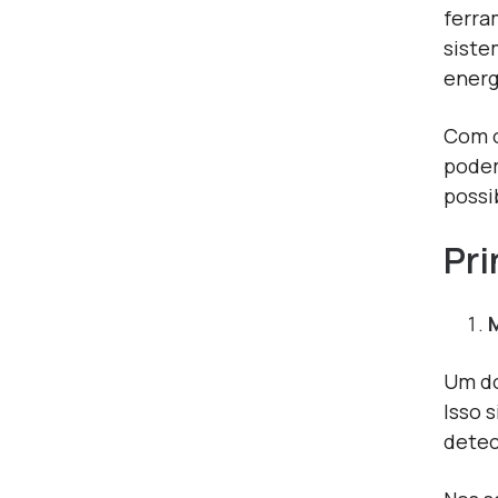
ferra
siste
energ
Com o
podem
possi
Pri
U
m do
Isso 
detec