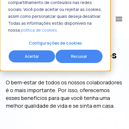
compartilhamento de conteúdos nas redes
sociais. Você pode aceitar ou rejeitar as cookies,
assim como personalizar quais deseja desativar.
menu
Todas as informações estão disponíveis na
nossa
política de cookies
.
o que procura?
Configurações de cookies
O melhor de tudo,
nossos
Aceitar
Recusar
benefícios
O bem-estar de todos os nossos colaboradores
é o mais importante. Por isso, oferecemos
esses benefícios para que você tenha uma
melhor qualidade de vida e se sinta em casa.