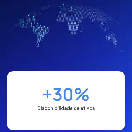
30%
-
ilidade de ativos
Custo