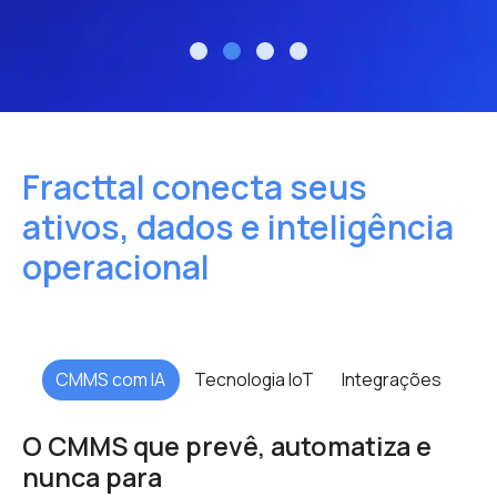
Fracttal conecta seus
ativos,
dados e inteligência
operacional
CMMS com IA
Tecnologia IoT
Integrações
O CMMS que prevê, automatiza e
nunca para