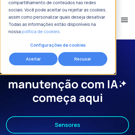
compartilhamento de conteúdos nas redes
sociais. Você pode aceitar ou rejeitar as cookies,
assim como personalizar quais deseja desativar.
menu
Todas as informações estão disponíveis na
nossa
política de cookies
.
o que procura?
Solicitar mais informações
Solicitar mais informações
Solicitar mais informações
Configurações de cookies
Nome
Nome
Nome
*
*
*
Aceitar
Recusar
A nova era da
Sobrenome
Sobrenome
Sobrenome
*
*
*
manutenção
com IA
começa aqui
Email corporativo
Email corporativo
Email corporativo
*
*
*
Sensores
Número de telefone
Número de telefone
Número de telefone
*
*
*