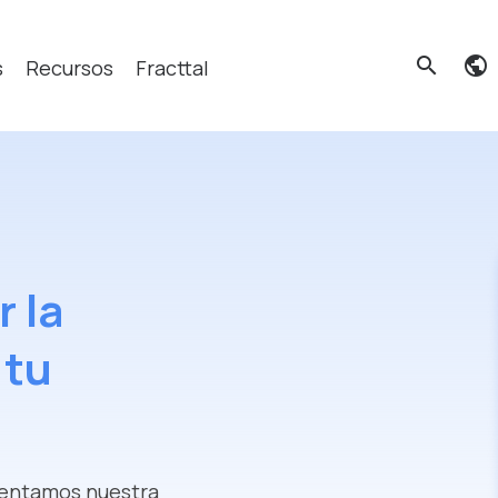
search
s
Recursos
Fracttal
cas?
r la
 tu
esentamos nuestra