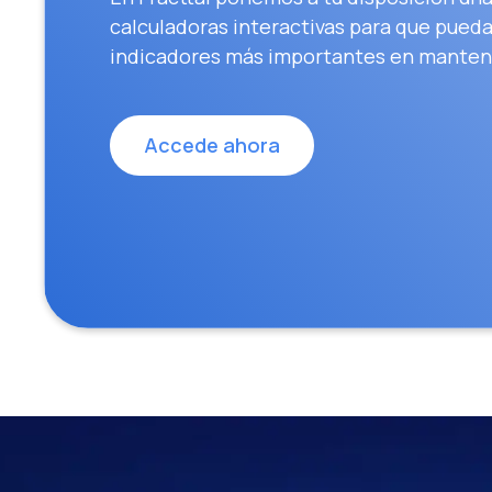
calculadoras interactivas para que puedas
indicadores más importantes en manten
Accede ahora