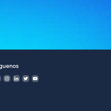
íguenos