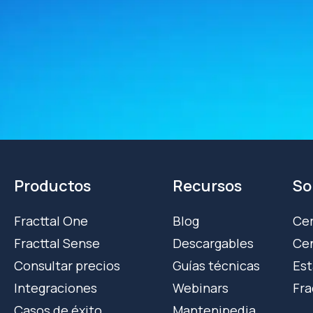
Productos
Recursos
So
Fracttal One
Blog
Cer
Fracttal Sense
Descargables
Cen
Consultar precios
Guías técnicas
Est
Integraciones
Webinars
Fra
Casos de éxito
Mantenipedia