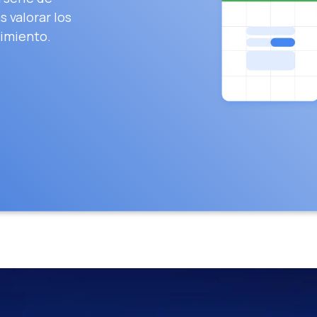
 valorar los
imiento.