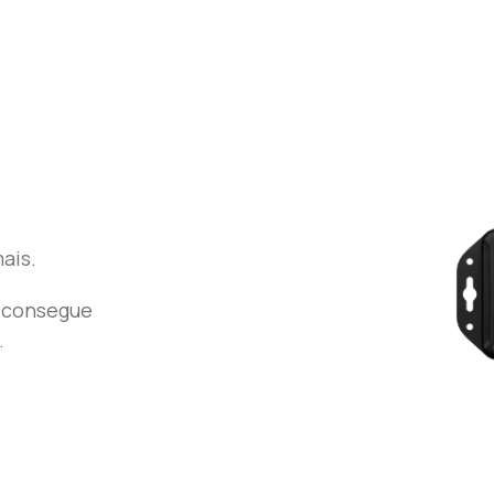
ais.
o consegue
.