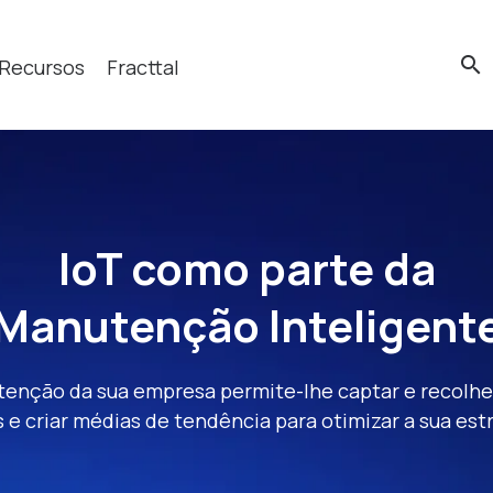
search
Recursos
Fracttal
cas?
IoT como parte da
Manutenção Inteligent
utenção da sua empresa permite-lhe captar e recolh
s e criar médias de tendência para otimizar a sua e