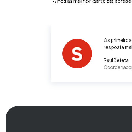
A nossa melhor carta de apres
Os primeiros
resposta mai
Raul Beteta
Coordenador