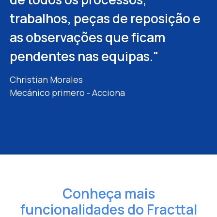
utilizado, desde o ativo em
equipa, o que nos tem ajudado a
trabalhos, peças de reposição e
questão até ao custo
alcançar uma confiabilidade
as observações que ficam
associado."
próxima dos 95%."
pendentes nas equipas."
Dayana Sierra
Mario Soto
Jefe del dpto de mantenimiento –
Administrativa de Compras -
Kriamos
Dipisa
Christian Morales
Mecánico primero - Acciona
Ver caso de éxito
Conheça mais
funcionalidades
do Fracttal