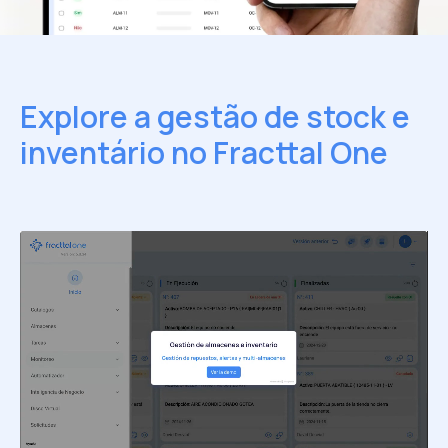
Explore a gestão de stock e
inventário
no Fracttal One