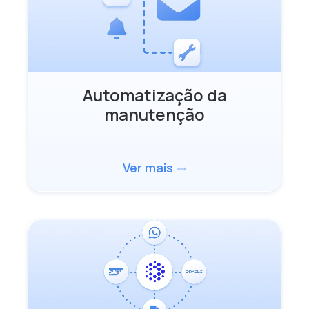
Automatização da
manutenção
Ver mais
trending_flat