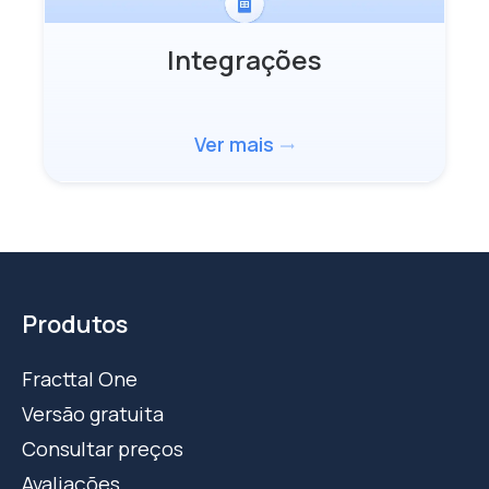
Integrações
Ver mais
trending_flat
Produtos
Fracttal One
Versão gratuita
Consultar preços
Avaliações