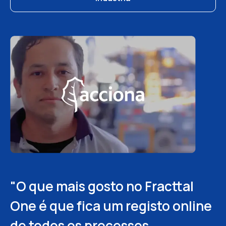
"O que mais gosto no Fracttal
"Podemos ver quem fez o
"Ajuda-nos a ter rastreabilidade,
One é que fica um registo online
pedido, por que o fez, em que foi
relatórios e rotinas claras na
de todos os processos,