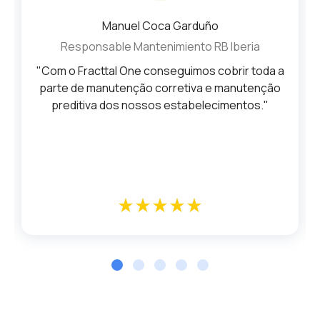
Manuel Coca Garduño
Responsable Mantenimiento RB Iberia
"Com o Fracttal One conseguimos cobrir toda a
parte de manutenção corretiva e manutenção
preditiva dos nossos estabelecimentos."
star_rate
star_rate
star_rate
star_rate
star_rate
star_rate
star_rate
star_rate
star_rate
star_rate