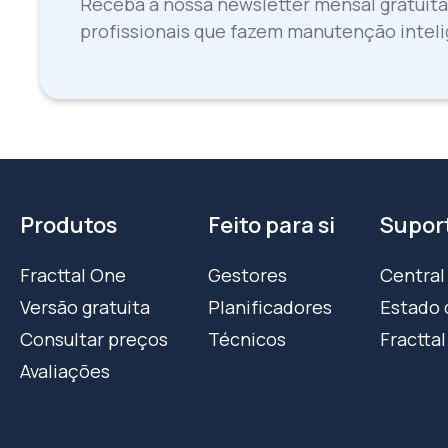
Receba a nossa newsletter mensal gratuita
profissionais que fazem manutenção inteli
Produtos
Feito para si
Supor
Fracttal One
Gestores
Central
Versão gratuita
Planificadores
Estado 
Consultar preços
Técnicos
Fracttal
Avaliações