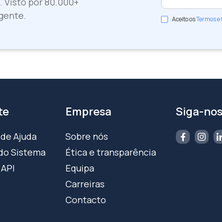
. Visto por 80.000+
gente.
Aceito os
Termos e
te
Empresa
Siga-no
 de Ajuda
Sobre nós
do Sistema
Ética e transparência
 API
Equipa
Carreiras
Contacto