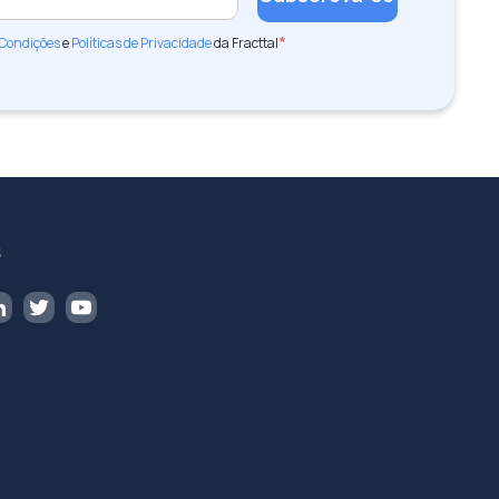
*
 Condições
e
Políticas de Privacidade
da Fracttal
s