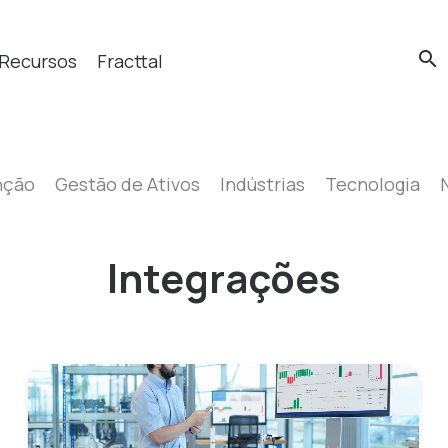
search
Recursos
Fracttal
cas?
nção
Gestão de Ativos
Indústrias
Tecnologia
Integrações