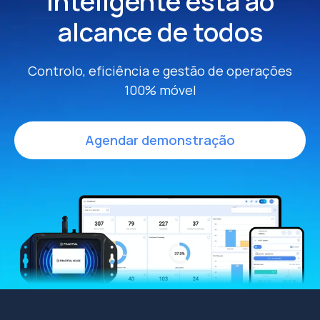
Inteligente
está ao
alcance de todos
Controlo, eficiência e gestão de operações
100% móvel
Agendar demonstração