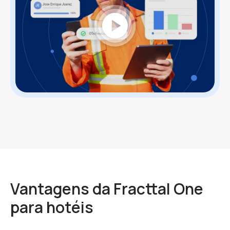
play_circle
Vantagens da Fracttal One
para hotéis