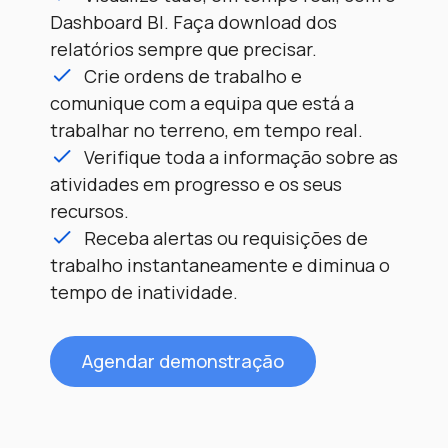
Com Fracttal One só verá as OTs que
Faça requisições de trabalho, com
Dashboard BI. Faça download dos
lhe tenham sido atribuídas.
as quais poderá comunicar à equipa de
relatórios sempre que precisar.
manutenção que determinado
Tenha cobertura de todas as tarefas
Crie ordens de trabalho e
que levar a cabo no terreno e comunique
equipamento não está a funcionar como
comunique com a equipa que está a
as suas atividades aos restantes
deveria, de forma rápida e fácil.
trabalhar no terreno, em tempo real.
membros da equipa, em tempo real.
Verifique toda a informação sobre as
Realize as tarefas solicitadas com os
Agendar demonstração
atividades em progresso e os seus
recursos que utilizou e anexe fotografias
recursos.
e documentos do estado dos
Receba alertas ou requisições de
equipamentos sem papelada, desde a
trabalho instantaneamente e diminua o
aplicação.
tempo de inatividade.
Agendar demonstração
Agendar demonstração