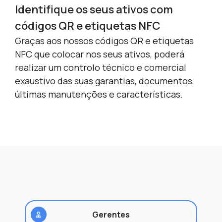
Identifique os seus ativos com
Ef
códigos QR e etiquetas NFC
Na 
uti
Graças aos nossos códigos QR e etiquetas
a
pre
NFC que colocar nos seus ativos, poderá
e
hot
realizar um controlo técnico e comercial
rtir
enc
exaustivo das suas garantias, documentos,
inc
últimas manutenções e características.
fáci
Gerentes