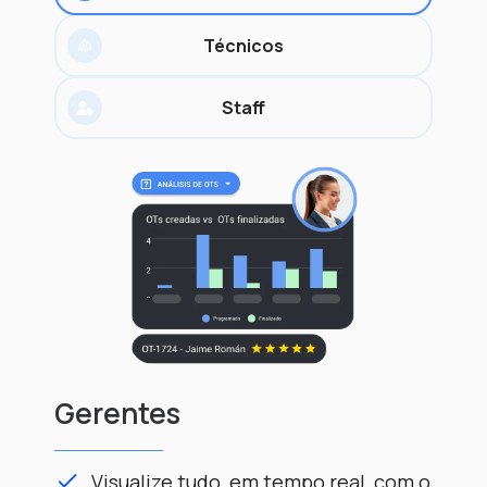
Técnicos
Staff
Gerentes
Técnicos
Staff
Visualize tudo, em tempo real, com o