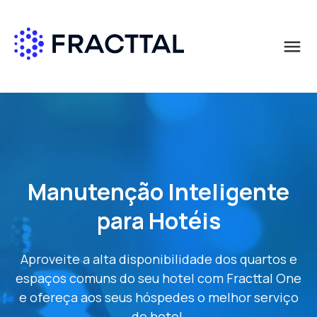
menu
Qué buscas?
Solicite uma demonstração gratuita
Primeiro Nome
*
Manutenção Inteligente
Apelido
*
para Hotéis
Aproveite a alta disponibilidade dos quartos e
E-mail corporativo
*
espaços comuns do seu hotel com Fracttal One
e ofereça aos seus hóspedes o melhor serviço
de hotel.