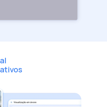
al
ativos