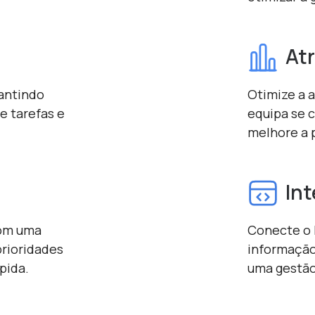
Atr
rantindo
Otimize a a
e tarefas e
equipa se 
melhore a p
In
com uma
Conecte o 
prioridades
informação
pida.
uma gestão 