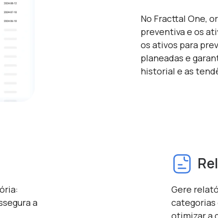
No Fracttal One, 
preventiva e os at
os ativos para pre
planeadas e garant
historial e as ten
Rel
ória:
Gere relat
ssegura a
categorias
otimizar a 