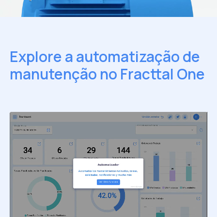
Explore a automatização de
manutenção no Fracttal One