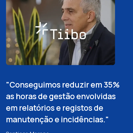
"Conseguimos reduzir em 35%
"A digitalização dos processos
"A Fracttal permitiu-nos
as horas de gestão envolvidas
permitiu-nos reduzir
centralizar a informação e
em relatórios e registos de
significativamente o tempo de
automatizar muitos processos.
manutenção e incidências."
inatividade das instalações e,
Agora podemos planear melhor