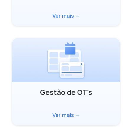
Ver mais
trending_flat
Gestão de OT's
Ver mais
trending_flat