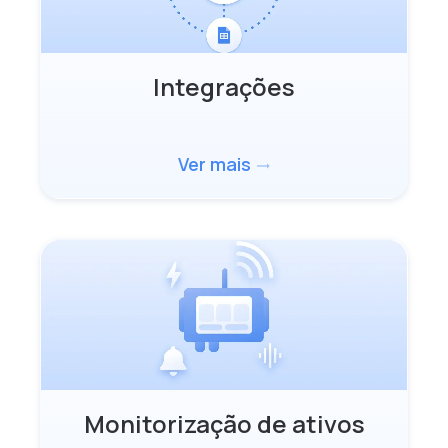
Integrações
Ver mais
trending_flat
Monitorização de ativos