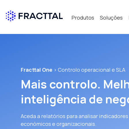
Produtos
Soluções
Qué bus
Fracttal One
> Controlo operacional e SLA
Mais controlo. Mel
inteligência de neg
Aceda a relatórios para analisar indicadores
económicos e organizacionais.