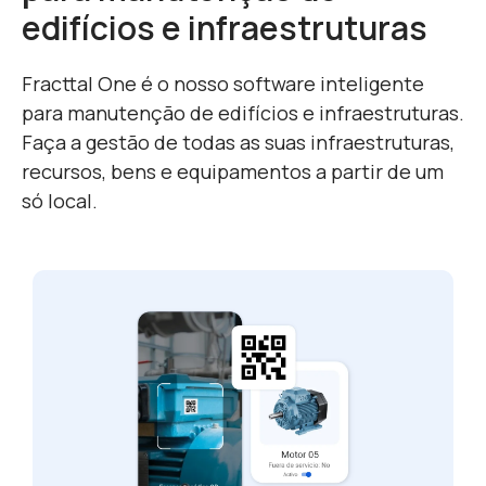
edifícios e infraestruturas
Fracttal One é o nosso software inteligente
para manutenção de edifícios e infraestruturas.
Faça a gestão de todas as suas infraestruturas,
recursos, bens e equipamentos a partir de um
só local.
Um
eq
Atr
nas
con
per