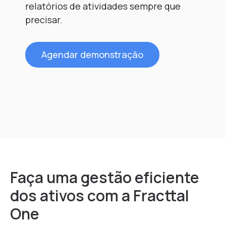
relatórios de atividades sempre que
mantenha interligada.
documentos do estado da propriedade
precisar.
sem papelada, desde a aplicação.
Crie ordens de trabalho e
comunique com a equipa que está no
terreno, tudo isto em tempo real.
Agendar demonstração
Agendar demonstração
Agendar demonstração
Faça uma gestão eficiente
dos ativos com a Fracttal
One