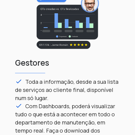
Gestores
Coordenadores
Técnicos
Toda a informação, desde a sua lista
Segmentação de tarefas, datas e
Providencie cobertura de todas as
de serviços ao cliente final, disponível
responsabilidades. Planeie e atribua
atividades que levar a cabo no terreno,
num só lugar.
Ordens de Trabalho de forma massiva e
de uma forma simples e fácil, e
Com Dashboards, poderá visualizar
automatize o processo com regras
comunique-as aos restantes elementos
tudo o que está a acontecer em todo o
inteligentes.
da equipa, em tempo real.
departamento de manutenção, em
Faça uma gestão ativa e 100% móvel.
Realize as tarefas solicitadas em
tempo real. Faça o download dos
A Fracttal One permite que a equipa se
qualquer local e envie fotografias e