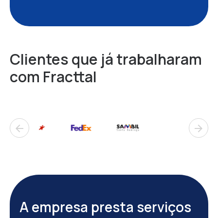
Clientes que já trabalharam
com Fracttal
arrow_back
arrow_forward
A empresa presta serviços