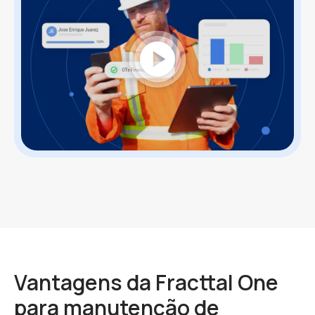
play_circle
Vantagens da Fracttal One
para
manutenção de