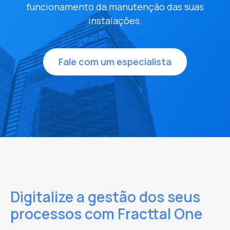
Função
funcionamento da manutenção das suas
instalações.
Indústria
*
Fale com um especialista
Telemóvel
*
Quero receber novidades, convites para eventos e
notícias exclusivas. Ajuste suas preferências a
qualquer momento.
*
Li e aceito a
Política de Privacidade
e
LGPD
.
*
Digitalize a gestão dos seus
processos com Fracttal One