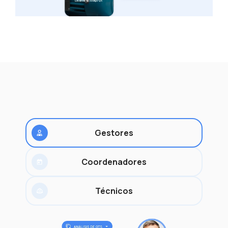
Identifique os seus ativos com
códigos QR e etiquetas NFC
às
Graças aos nossos códigos QR e etiquetas
NFC que colocar nos seus ativos, poderá
realizar um controlo técnico e comercial
 os
exaustivo das suas garantias, documentos,
Gestores
ir
últimas manutenções e características.
Coordenadores
Técnicos