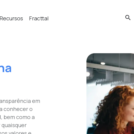
search
Recursos
Fracttal
cas?
 na
ransparência em
 a conhecer o
al, bem como a
r quaisquer
sos valores e