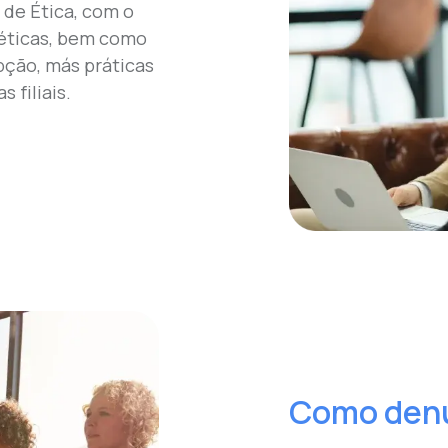
 de Ética, com o
 éticas, bem como
pção, más práticas
 filiais.
Como denu