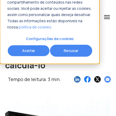
compartilhamento de conteúdos nas redes
sociais. Você pode aceitar ou rejeitar as cookies,
assim como personalizar quais deseja desativar.
menu
Todas as informações estão disponíveis na
nossa
política de cookies
.
o que procura?
Configurações de cookies
Aceitar
Recusar
O que é o CPMV e como
calculá-lo
Tempo de leitura: 3 min.