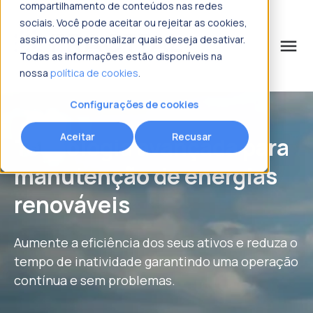
compartilhamento de conteúdos nas redes
sociais. Você pode aceitar ou rejeitar as cookies,
assim como personalizar quais deseja desativar.
menu
Todas as informações estão disponíveis na
nossa
política de cookies
.
o que procura?
Solicitar mais informações
Solicitar mais informações
Solicitar mais informações
Solicitar mais informações
Configurações de cookies
Nome
Nome
Nome
Nome
*
*
*
*
Aceitar
Recusar
Tecnologia avançada para
manutenção de energias
Sobrenome
Sobrenome
Sobrenome
Sobrenome
*
*
*
*
renováveis
Email corporativo
Email corporativo
Email corporativo
Email corporativo
*
*
*
*
Aumente a eficiência dos seus ativos e reduza o
tempo de inatividade garantindo uma operação
contínua e sem problemas.
Número de telefone
Número de telefone
Número de telefone
Número de telefone
*
*
*
*