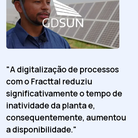
"A digitalização de processos
"O Fracttal nos facilita analisar e
com o Fracttal reduziu
reportar o desempenho. Agora
significativamente o tempo de
todas as informações estão
inatividade da planta e,
centralizadas, e temos maior
consequentemente, aumentou
visibilidade da realidade
a disponibilidade."
operacional da planta."