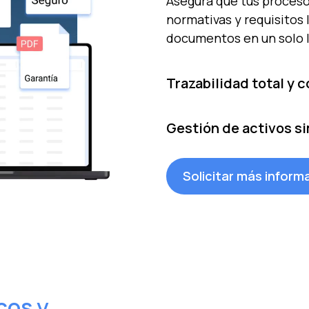
Asegura que tus proceso
normativas y requisitos l
documentos en un solo l
Trazabilidad total y c
Consulta el historial co
Gestión de activos si
tareas en tiempo real, 
en cada etapa del mant
Organiza tus activos con
Solicitar más inform
normativa ISO 55001. Ide
fallos en cascada. Consi
cos y