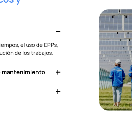
tiempos, el uso de EPPs,
ución de los trabajos.
de mantenimiento
tegral recursos
ación y asegura una
a los KPIs más relevantes