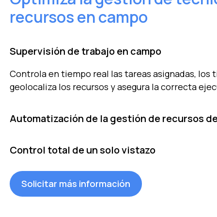
recursos en campo
Supervisión de trabajo en campo
Controla en tiempo real las tareas asignadas, los 
geolocaliza los recursos y asegura la correcta ejec
Automatización de la gestión de recursos 
Optimiza la planificación gestionando de forma in
Control total de un solo vistazo
humanos, repuestos y tareas. Automatiza la asign
operación más eficiente.
Visualiza en tiempo real, de forma rápida y sencill
Solicitar más información
con un dashboard personalizable e intuitivo.