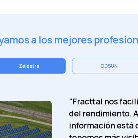
yamos a los mejores profesion
Zelestra
GDSUN
"Fracttal nos facil
"La digitalización
del rendimiento. A
Fracttal permitió 
información está 
significativament
tenemos más visib