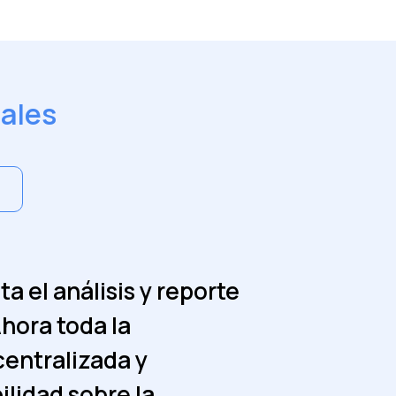
ales
ita el análisis y reporte
 de los procesos con
hora toda la
reducir
centralizada y
e el tiempo de
ilidad sobre la