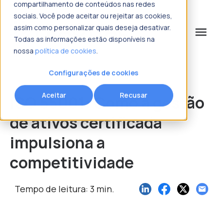
compartilhamento de conteúdos nas redes
sociais. Você pode aceitar ou rejeitar as cookies,
assim como personalizar quais deseja desativar.
menu
Todas as informações estão disponíveis na
nossa
política de cookies
.
o que procura?
Configurações de cookies
Aceitar
Recusar
ISO 55001: Como a gestão
de ativos certificada
impulsiona a
competitividade
Tempo de leitura: 3 min.