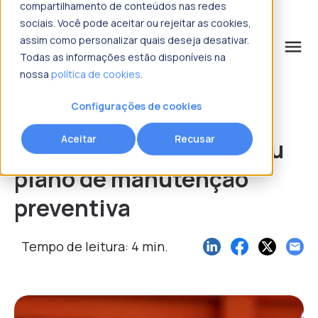
compartilhamento de conteúdos nas redes
sociais. Você pode aceitar ou rejeitar as cookies,
assim como personalizar quais deseja desativar.
menu
Todas as informações estão disponíveis na
nossa
política de cookies
.
o que procura?
Configurações de cookies
Aceitar
Recusar
5 erros para evitar no seu
plano de manutenção
preventiva
Tempo de leitura: 4 min.