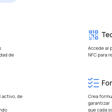
Te
s
Accede al p
idad de
NFC para re
Fo
 activo, de
Crea formu
garantizar
ando
que cada so