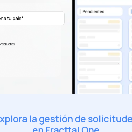
Sector - Industria
*
productos.
Quiero recibir novedades, invitaciones a eventos y
noticias exclusivas. Ajusta tus preferencias en cualquier
momento.
He leído y acepto la
Política de Privacidad
y
RGPD
.
*
xplora la gestión de solicitud
en Fracttal One