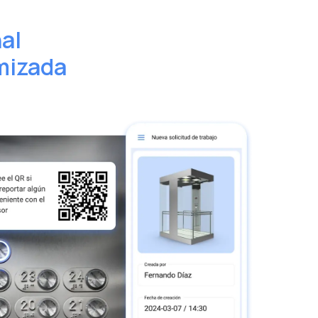
al
imizada