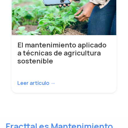
El mantenimiento aplicado
a técnicas de agricultura
sostenible
Leer artículo
trending_flat
Fracttal es Mantenimiento