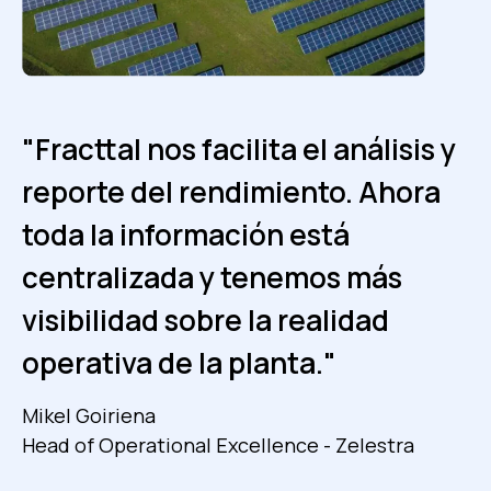
"Fracttal nos facilita el análisis y
"La digitalización de los
reporte del rendimiento. Ahora
procesos con Fracttal permitió
toda la información está
reducir significativamente el
centralizada y tenemos más
tiempo de inactividad de las
visibilidad sobre la realidad
plantas y en consecuencia
operativa de la planta."
aumentar la disponibilidad."
Mikel Goiriena
Jadson Silva
Head of Operational Excellence - Zelestra
Coordinador de operaciones y mantenimiento -
GDSUN