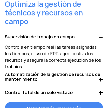
Optimiza la gestión de
técnicos y recursos en
campo
Supervisión de trabajo en campo
Controla en tiempo real las tareas asignadas,
los tiempos, el uso de EPPs, geolocaliza los
recursos y asegura la correcta ejecución de los
trabajos.
Automatización de la gestión de recursos de
mantenimiento
Optimiza la planificación gestionando de forma
Control total de un solo vistazo
integral recursos humanos, repuestos y tareas.
Automatiza la asignación y asegura una
Visualiza en tiempo real, de forma rápida y