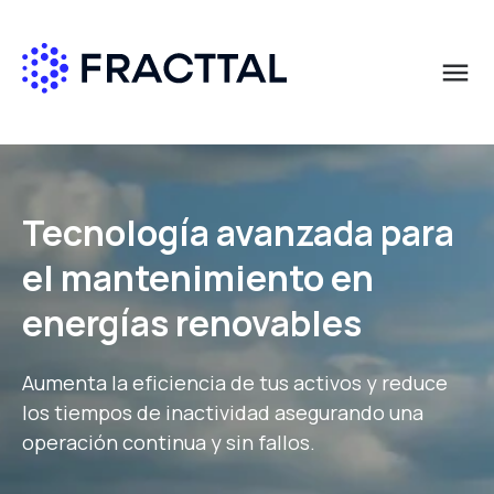
menu
Qué buscas?
Solicita más información
Solicita más información
Solicita más información
Solicita más información
Nombre
Nombre
Nombre
Nombre
*
*
*
*
Tecnología avanzada para
el mantenimiento en
Apellido
Apellido
Apellido
Apellido
*
*
*
*
energías renovables
Correo empresa
Correo empresa
Correo empresa
Correo empresa
*
*
*
*
Aumenta la eficiencia de tus activos y reduce
los tiempos de inactividad asegurando una
operación continua y sin fallos.
País
País
País
País
*
*
*
*