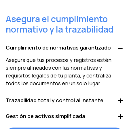
Asegura el cumplimiento
normativo y la trazabilidad
Cumplimiento de normativas garantizado
Asegura que tus procesos y registros estén
siempre alineados con las normativas y
requisitos legales de tu planta, y centraliza
todos los documentos en un solo lugar.
Trazabilidad total y control al instante
Consulta el historial completo de tus activos y
Gestión de activos simplificada
supervisa el estado de las tareas en tiempo
real, asegurando una gestión transparente y
Organiza tus activos con una vista en árbol