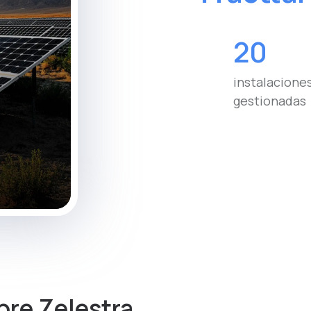
20
instalacione
gestionadas
bre Zelestra