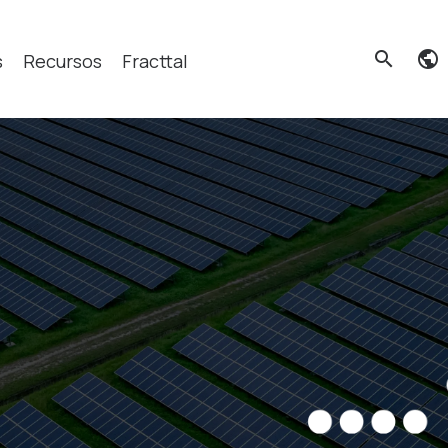
search
s
Recursos
Fracttal
cas?