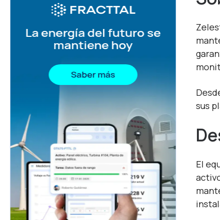
Zeles
mante
garan
monit
Desde
sus p
De
El eq
activ
mante
insta