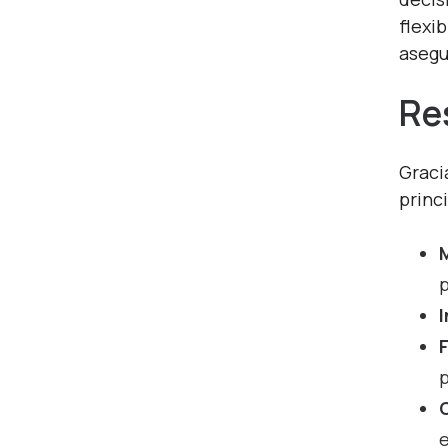
flexi
asegu
Re
Graci
princ
M
p
p
e