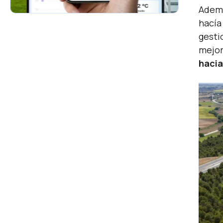
Ademá
hacía
gesti
mejor
hacia