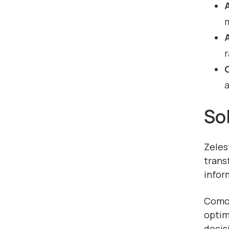
A
m
r
a
So
Zeles
trans
infor
Como 
optim
decis