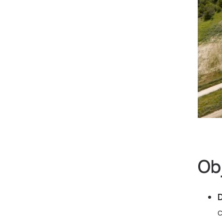
Ob
D
c