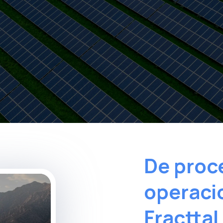
De proc
operacio
Fracttal