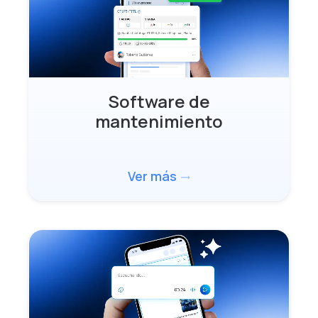
Software de
mantenimiento
Ver más
trending_flat