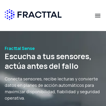
menu
Qué buscas?
Solicita más información
Solicita más información
Solicita más información
Nombre
Nombre
Nombre
*
*
*
Fracttal Sense
Escucha a tus sensores,
Apellido
Apellido
Apellido
*
*
*
actúa antes del fallo
Conecta sensores, recibe lecturas y convierte
Correo empresa
Correo empresa
Correo empresa
*
*
*
datos en planes de acción automáticos para
maximizar disponibilidad, fiabilidad y seguridad
operativa.
País
País
País
*
*
*