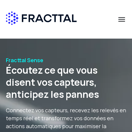
menu
Que cherchez-vous?
Demandez plus d’informations
Demandez plus d’informations
Demandez plus d’informations
Prénom
Prénom
Prénom
*
*
*
Fracttal Sense
Écoutez ce que vous
Nom
Nom
Nom
*
*
*
disent vos capteurs,
anticipez les pannes
E-mail professionnel
E-mail professionnel
E-mail professionnel
*
*
*
Connectez vos capteurs, recevez les relevés en
temps réel et transformez vos données en
actions automatiques pour maximiser la
Pays
Pays
Pays
*
*
*