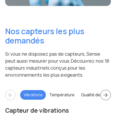
Nos capteurs les plus
demandés
Si vous ne disposez pas de capteurs, Sense
peut aussi mesurer pour vous.
Découvrez nos 18
capteurs industriels conçus pour les
environnements les plus exigeants.
arrow_back
arrow_forward
Vibrations
Température
Qualité de l’air
A
Capteur de vibrations