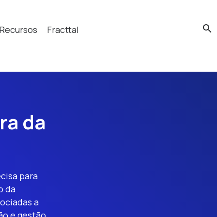
search
Recursos
Fracttal
cas?
ra da
cisa para
o da
ociadas a
ão e gestão