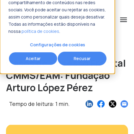
compartilhamento de conteúdos nas redes
sociais. Você pode aceitar ou rejeitar as cookies,
assim como personalizar quais deseja desativar.
menu
Todas as informações estão disponíveis na
nossa
política de cookies
.
o que procura?
Configurações de cookies
Aceitar
Recusar
Casos de Sucesso Fracttal
CMMS/EAM: Fundação
Arturo López Pérez
Tempo de leitura: 1 min.