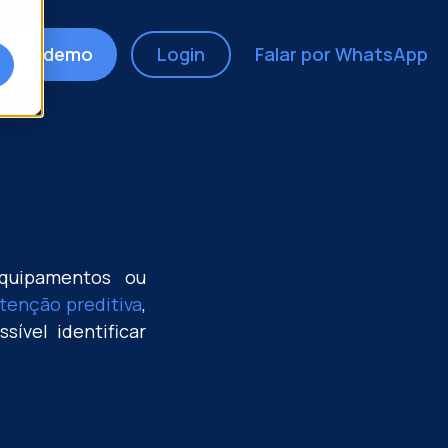
ndar demo
Login
Falar por WhatsApp
quipamentos ou
enção preditiva
,
ível identificar