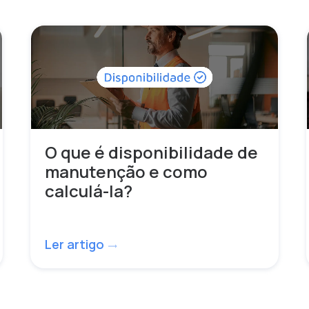
O que é disponibilidade de
manutenção e como
calculá-la?
Ler artigo
trending_flat