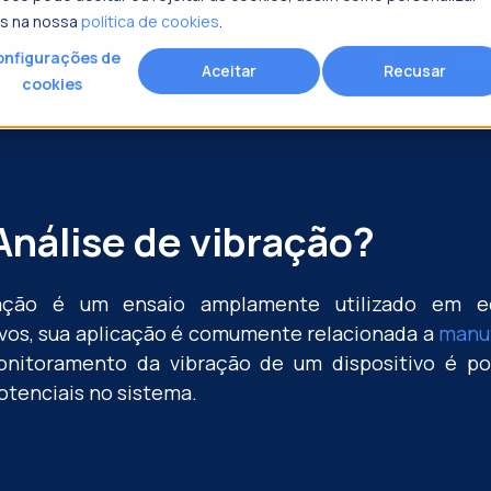
is na nossa
política de cookies
.
Age
search
nfigurações de
ursos
Fracttal
Aceitar
Recusar
cookies
rocura?
Análise de vibração?
ração é um ensaio amplamente utilizado em e
vos, sua aplicação é comumente relacionada a
manut
onitoramento da vibração de um dispositivo é poss
otenciais no sistema.