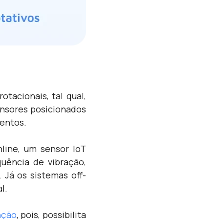
tacionais, tal qual,
ensores posicionados
mentos.
nline, um sensor IoT
uência de vibração,
 Já os sistemas off-
l.
nção
, pois, possibilita