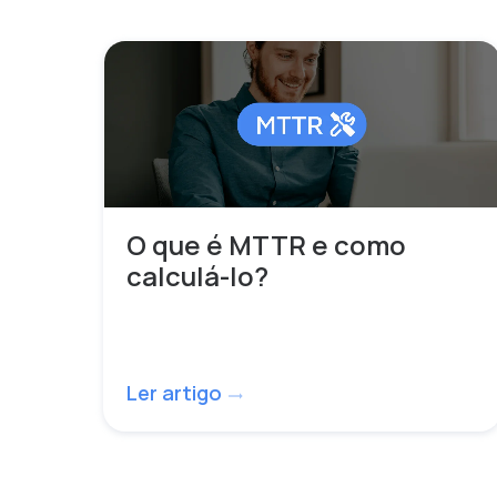
O que é MTTR e como
calculá-lo?
Ler artigo
trending_flat