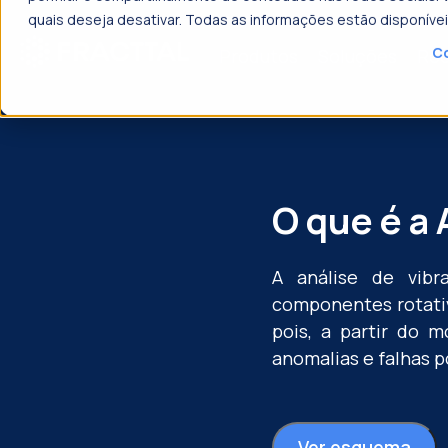
quais deseja desativar. Todas as informações estão disponíve
Co
Produtos
Soluções
Rec
o que p
O que é a 
A análise de vib
componentes rotati
pois, a partir do m
anomalias e falhas p
Ver esquema