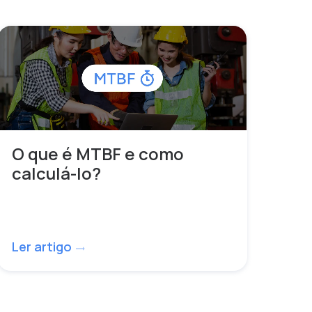
O que é MTBF e como
calculá-lo?
Ler artigo
trending_flat