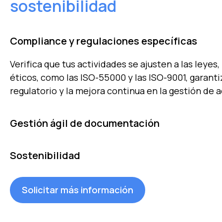
sostenibilidad
Compliance y regulaciones específicas
Verifica que tus actividades se ajusten a las leye
éticos, como las ISO-55000 y las ISO-9001, garant
regulatorio y la mejora continua en la gestión de a
Gestión ágil de documentación
Almacena, consulta y descarga todo tu historial 
Sostenibilidad
manuales, seguros, certificaciones e informes, ga
rápido para auditorías e inspecciones.
Aplica planes de mantenimiento eficientes para ha
Solicitar más información
regulaciones medioambientales. Evita sanciones, al
activos, reduce tu huella de carbono y cumple con
Desarrollo Sostenible de la ONU.