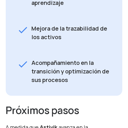
aprendizaje
check
Mejora de la trazabilidad de
los activos
check
Acompañamiento en la
transición y optimización de
sus procesos
Próximos pasos
A medida que
Astivik
avanza en la