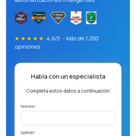
★ ★ ★ ★ ★
4.6/5 - Más de 1.200
opiniones
Habla con un especialista
Completa estos datos a continuación
Nombre
*
Apellido
*