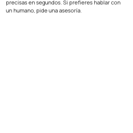
precisas en segundos. Si prefieres hablar con
completa sobre cada acción realizada.
un humano, pide una asesoría.