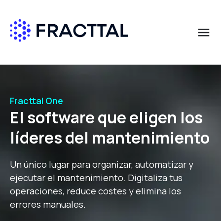
menu
Qué buscas?
Solicita más información
Solicita más información
Solicita más información
Solicita más información
Nombre
Nombre
Nombre
Nombre
*
*
*
*
Fracttal One
El software que eligen los
Apellido
Apellido
Apellido
Apellido
*
*
*
*
líderes del mantenimiento
Un único lugar para organizar, automatizar y
Correo empresa
Correo empresa
Correo empresa
Correo empresa
*
*
*
*
ejecutar el mantenimiento. Digitaliza tus
operaciones, reduce costes y elimina los
errores manuales.
País
País
País
País
*
*
*
*