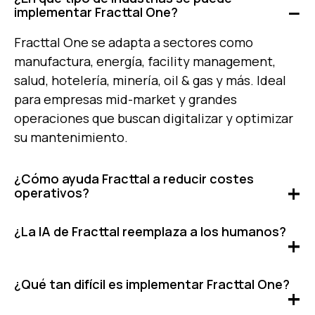
implementar Fracttal One?
Fracttal One se adapta a sectores como
manufactura, energía, facility management,
salud, hotelería, minería, oil & gas y más. Ideal
para empresas mid-market y grandes
operaciones que buscan digitalizar y optimizar
su mantenimiento.
¿Cómo ayuda Fracttal a reducir costes
operativos?
Fracttal optimiza la planificación, automatiza
¿La IA de Fracttal reemplaza a los humanos?
tareas repetitivas y anticipa fallos críticos. Al
reducir paradas no programadas, evitar
No. La IA de Fracttal actúa como asistente:
mantenimientos innecesarios y mejorar el uso
¿Qué tan difícil es implementar Fracttal One?
analiza datos, sugiere acciones y genera
de recursos, disminuyes los costes sin
insights, pero las decisiones las toma tu equipo.