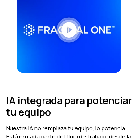
play_circle
IA integrada para potenciar
tu equipo
Nuestra IA no remplaza tu equipo, lo potencia.
Está en cada parte del flujo de trabajo: desde la