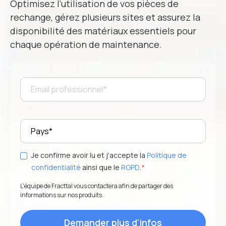
Optimisez l’utilisation de vos pièces de
rechange, gérez plusieurs sites et assurez la
disponibilité des matériaux essentiels pour
Numéro de téléphone
*
chaque opération de maintenance.
Position dans l'entreprise
Industrie
*
Je confirme avoir lu et j'accepte la
Politique de
Je souhaite recevoir des invitations à des événements et
confidentialité
ainsi que le
RGPD
.
*
des nouvelles exclusives. Ajustez vos préférences à tout
L'équipe de Fracttal vous contactera afin de partager des
moment.
informations sur nos produits.
En envoyant ce formulaire, je confirme avoir lu et que
j'accepte la
Politique de confidentialité
ainsi que le