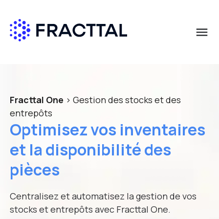
menu
Que cherchez-vous?
Demandez plus d’informations
Prénom
*
Fracttal One
> Gestion des stocks et des
entrepôts
Optimisez vos inventaires
Nom
*
et la disponibilité des
pièces
E-mail professionnel
*
Centralisez et automatisez la gestion de vos
stocks et entrepôts avec Fracttal One.
Pays
*