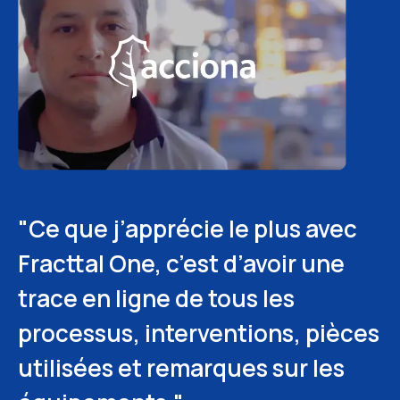
"Ce que j’apprécie le plus avec
"Nous pouvons voir qui a fait la
"Fracttal One nous aide à
Fracttal One, c’est d’avoir une
demande, pourquoi, sur quel
assurer la traçabilité, à générer
trace en ligne de tous les
actif, et le coût associé."
des rapports fiables et à
processus, interventions, pièces
structurer nos routines. Cela
Dayana Sierra
Responsable des achats -
utilisées et remarques sur les
nous a permis d’atteindre une
Kriamos