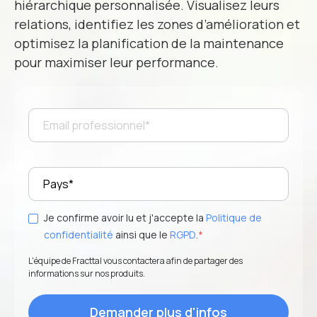
hiérarchique personnalisée. Visualisez leurs
relations, identifiez les zones d’amélioration et
optimisez la planification de la maintenance
Numéro de téléphone
*
pour maximiser leur performance.
Position dans l'entreprise
Industrie
*
Je confirme avoir lu et j'accepte la
Politique de
Je souhaite recevoir des invitations à des événements et
confidentialité
ainsi que le
RGPD
.
*
des nouvelles exclusives. Ajustez vos préférences à tout
L'équipe de Fracttal vous contactera afin de partager des
moment.
informations sur nos produits.
En envoyant ce formulaire, je confirme avoir lu et que
j'accepte la
Politique de confidentialité
ainsi que le