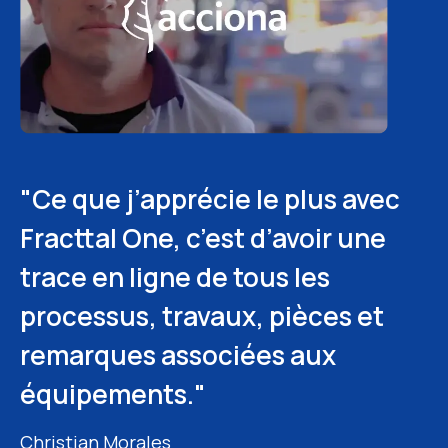
"Ce que j’apprécie le plus avec
"Fracttal One nous aide à
"La facilité d’accès à toutes les
Fracttal One, c’est d’avoir une
assurer la traçabilité, à générer
informations nécessaires, aussi
trace en ligne de tous les
des rapports fiables et à
bien pour les techniciens que
processus, travaux, pièces et
structurer nos routines. Cela
pour la supervision, est un vrai
remarques associées aux
nous a permis d’atteindre une
atout."
équipements."
fiabilité proche de 95%."
Agustin Gordillo
Planificateur maintenance – Quintana Wellpro
Christian Morales