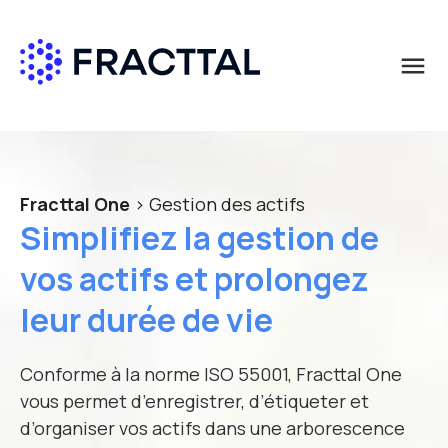
menu
Que cherchez-vous?
Demandez plus d’informations
Prénom
*
Fracttal One
> Gestion des actifs
Simplifiez la gestion de
Nom
*
vos actifs et prolongez
leur durée de vie
E-mail professionnel
*
Conforme à la norme ISO 55001, Fracttal One
vous permet d’enregistrer, d’étiqueter et
d’organiser vos actifs dans une arborescence
Pays
*