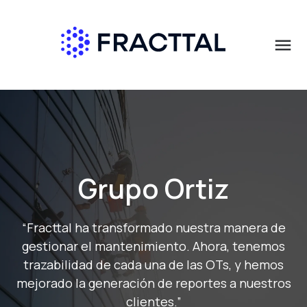
menu
Qué buscas?
Grupo Ortiz
“
Fracttal
ha transformado nuestra manera de
gestionar el mantenimiento. Ahora, tenemos
traza
bilidad
de cada una de las
OTs
, y
hemos
mejorado la
generaci
ón de reportes a nuestros
clientes
.”