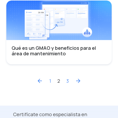
Qué es un GMAO y beneficios para el
área de mantenimiento
arrow_back
1
2
3
arrow_forward
Certifícate como especialista en