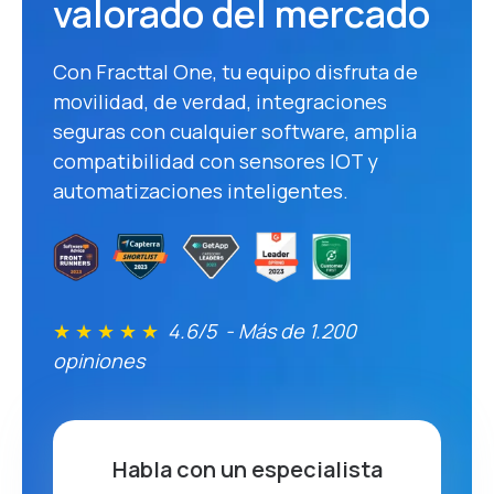
valorado del mercado
Con Fracttal One, tu equipo disfruta de
movilidad, de verdad, integraciones
seguras con cualquier software, amplia
compatibilidad con sensores IOT y
automatizaciones inteligentes.
★ ★ ★ ★ ★
4.6/5 - Más de 1.200
opiniones
Habla con un especialista