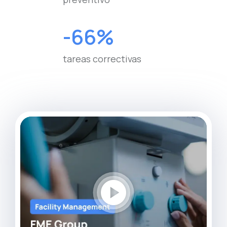
-66%
tareas correctivas
play_circle