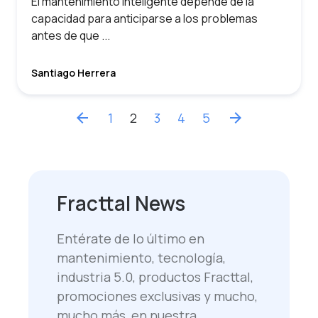
El mantenimiento inteligente depende de la
capacidad para anticiparse a los problemas
antes de que ...
Santiago Herrera
arrow_back
1
2
3
4
5
arrow_forward
Fracttal News
Entérate de lo último en
mantenimiento, tecnología,
industria 5.0, productos Fracttal,
promociones exclusivas y mucho,
mucho más, en nuestra