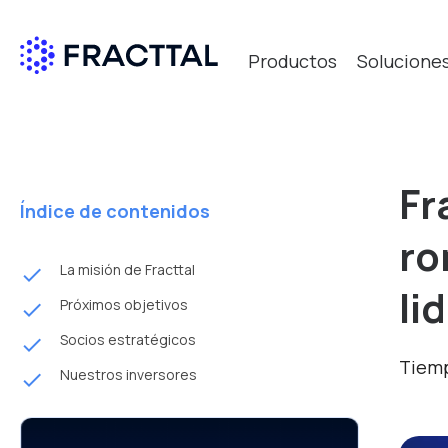
Productos
Solucione
Fr
Índice de contenidos
ro
La misión de Fracttal
done
li
Próximos objetivos
done
Socios estratégicos
done
Tiemp
Nuestros inversores
done