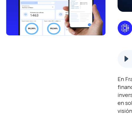
En Fr
finan
inver
en so
visió