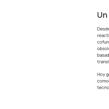
Un 
Desde
react
cofun
obsol
basad
trans
Hoy 
como 
tecno