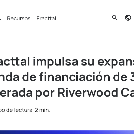
search
s
Recursos
Fracttal
Qué buscas?
acttal impulsa su expan
nda de financiación de 
derada por Riverwood Ca
o de lectura: 2 min.