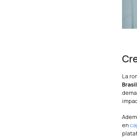
Cre
La ro
Brasi
deman
impac
Ademá
en
ca
plata