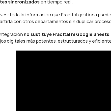
tes sincronizados
en tiempo real.
revés: toda la información que Fracttal gestiona pue
rtirla con otros departamentos sin duplicar procesos
integración
no sustituye Fracttal ni Google Sheets
ujos digitales más potentes, estructurados y eficient