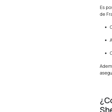
Es po
de Fr
C
A
Ademá
asegu
¿Có
Sh