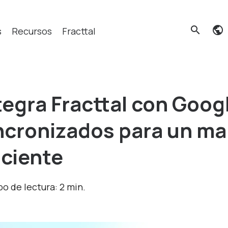
search
s
Recursos
Fracttal
Qué buscas?
tegra Fracttal con Goog
ncronizados para un m
iciente
o de lectura: 2 min.