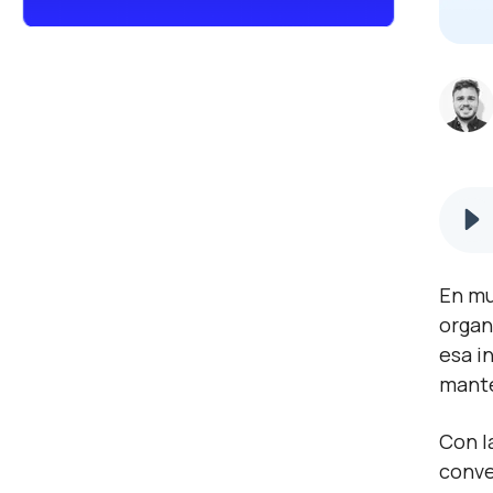
En mu
organ
esa i
mant
Con l
conve