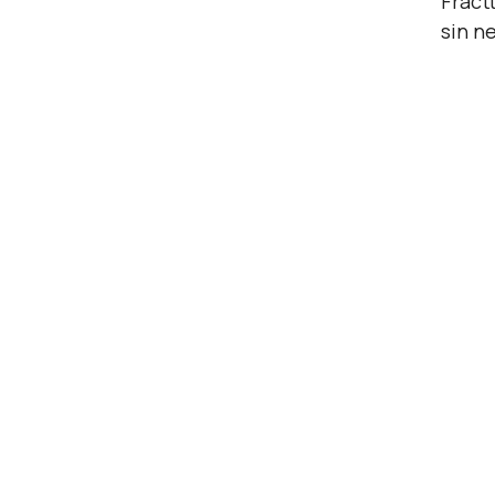
Fract
sin n