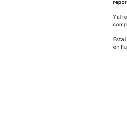
repor
Y al 
compa
Esta 
en fl