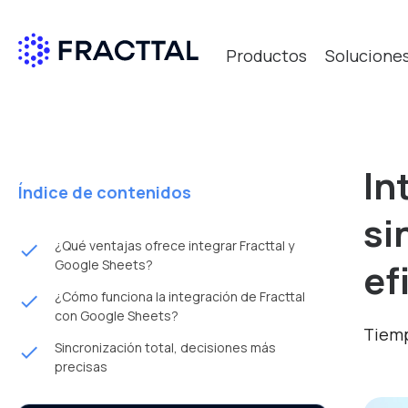
Productos
Solucione
In
Índice de contenidos
si
¿Qué ventajas ofrece integrar Fracttal y
done
ef
Google Sheets?
¿Cómo funciona la integración de Fracttal
done
con Google Sheets?
Tiemp
Sincronización total, decisiones más
done
precisas