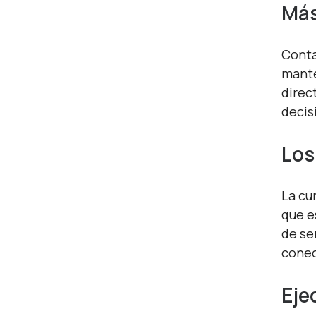
Más
Conta
mante
direc
decis
Los
La cu
que e
de se
conec
Eje