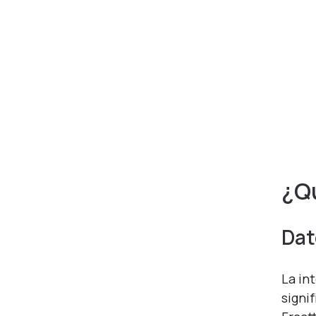
¿Qu
Dat
La in
signi