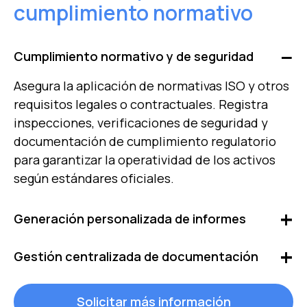
cumplimiento normativo
Cumplimiento normativo y de seguridad
Asegura la aplicación de normativas ISO y otros
requisitos legales o contractuales. Registra
inspecciones, verificaciones de seguridad y
documentación de cumplimiento regulatorio
para garantizar la operatividad de los activos
según estándares oficiales.
Generación personalizada de informes
Accede a informes detallados sobre órdenes de
Gestión centralizada de documentación
trabajo, estado de activos, costes operativos y
KPIs. Automatiza la generación de reportes
Accede fácilmente a manuales técnicos,
Solicitar más información
personalizados adaptando el formato y la
certificaciones, registros de auditoría e