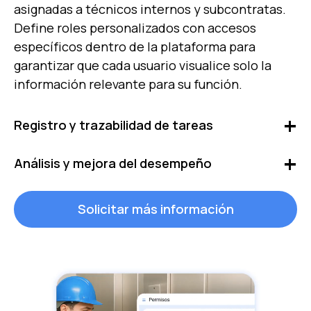
asignadas a técnicos internos y subcontratas.
Define roles personalizados con accesos
específicos dentro de la plataforma para
garantizar que cada usuario visualice solo la
información relevante para su función.
Registro y trazabilidad de tareas
Automatiza el seguimiento de órdenes de
Análisis y mejora del desempeño
trabajo y supervisa en tiempo real quién,
cuándo y cómo se ejecutan. Garantiza que las
Evalúa el desempeño analizando tiempos de
Solicitar más información
OT se realicen correctamente, siguiendo los
respuesta, cumplimiento de tareas y eficiencia
procesos establecidos, asegurando el
operativa. Accede a métricas clave para
cumplimiento de cada paso necesario.
optimizar la gestión del mantenimiento y
garantizar un servicio de calidad en tus
instalaciones.