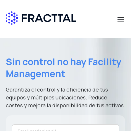
menu
Qué buscas?
Solicita más información
Solicita más información
Solicita más información
Solicita más información
Solicita más información
Nombre
Nombre
Nombre
Nombre
Nombre
*
*
*
*
*
Sin control no hay Facility
Management
Apellido
Apellido
Apellido
Apellido
Apellido
*
*
*
*
*
Garantiza el control y la eficiencia de tus
equipos y múltiples ubicaciones. Reduce
Correo empresa
Correo empresa
Correo empresa
Correo empresa
Correo empresa
*
*
*
*
*
costes y mejora la disponibilidad de tus activos.
País
País
País
País
País
*
*
*
*
*