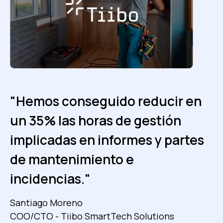
"Hemos conseguido reducir en
"Los informes mensuales solían
"El tiempo de respuesta a los
un 35% las horas de gestión
tardar una semana en
tickets de nuestros clientes ha
implicadas en informes y partes
prepararse. Con Fracttal, estos
mejorado un 30%."
de mantenimiento e
informes están listos en 1 día, lo
Eduardo Fuentes
incidencias."
que supone una mejora del
Administrador de software – ISS
86%."
Santiago Moreno
COO/CTO - Tiibo SmartTech Solutions
Ver caso de éxito