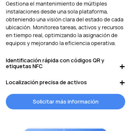
Gestiona el mantenimiento de múltiples
instalaciones desde una sola plataforma,
obteniendo una visión clara del estado de cada
ubicación. Monitorea tareas, activos y recursos
en tiempo real, optimizando la asignación de
equipos y mejorando la eficiencia operativa.
Identificación rápida con códigos QR y
etiquetas NFC
Accede de forma inmediata a la información de
Localización precisa de activos
cada equipo escaneando un código desde un
móvil o tablet, facilitando el acceso a datos,
Rastrea la ubicación exacta de tus activos en
Solicitar más información
historiales de mantenimiento y órdenes de
cualquier momento y desde cualquier lugar.
trabajo sin necesidad de búsquedas manuales.
Con tecnología de geolocalización, obtén
visibilidad total sobre el movimiento y
distribución de equipos, ahorrando tiempo y