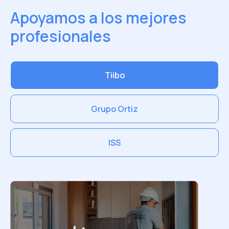
Apoyamos a los mejores
profesionales
Tiibo
Grupo Ortiz
ISS