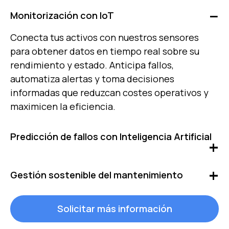
Monitorización con IoT
Conecta tus activos con nuestros sensores
para obtener datos en tiempo real sobre su
rendimiento y estado. Anticipa fallos,
automatiza alertas y toma decisiones
informadas que reduzcan costes operativos y
maximicen la eficiencia.
Predicción de fallos con Inteligencia Artificial
Adopta estrategias de mantenimiento
Gestión sostenible del mantenimiento
predictivo que te permitan anticiparte a fallos
antes de que ocurran, evitando costosas
Implementa prácticas de mantenimiento
Solicitar más información
reparaciones. Extiende la vida útil de los
alineadas con la sostenibilidad. Reduce el
activos, optimiza la planificación de recursos y
consumo energético y los recursos