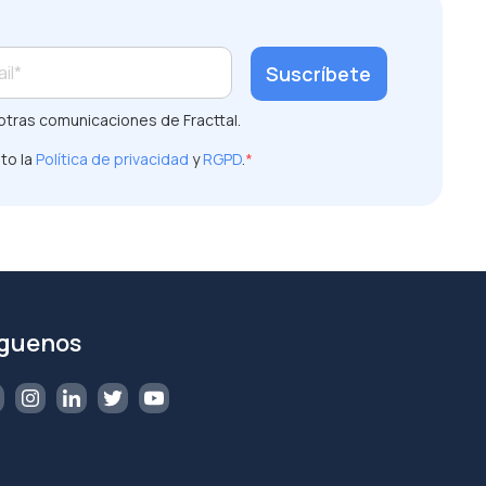
otras comunicaciones de Fracttal.
to la
Política de privacidad
y
RGPD
.
*
íguenos