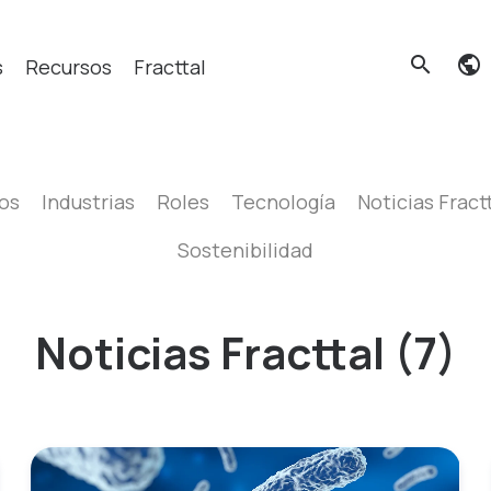
search
s
Recursos
Fracttal
cas?
os
Industrias
Roles
Tecnología
Noticias Fract
Sostenibilidad
Noticias Fracttal (7)