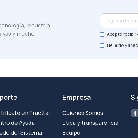
cnología, industria
sivas y mucho,
Acepto recibir 
He leído y acep
porte
Empresa
S
tifícate en Fracttal
Quienes Somos
tro de Ayuda
Ética y transparencia
ado del Sistema
Equipo