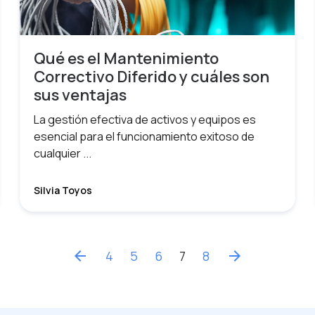
Qué es el Mantenimiento
Correctivo Diferido y cuáles son
sus ventajas
La gestión efectiva de activos y equipos es
esencial para el funcionamiento exitoso de
cualquier ...
Silvia Toyos
arrow_back
4
5
6
7
8
arrow_forward