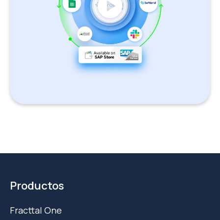
play_circle
Productos
Fracttal One