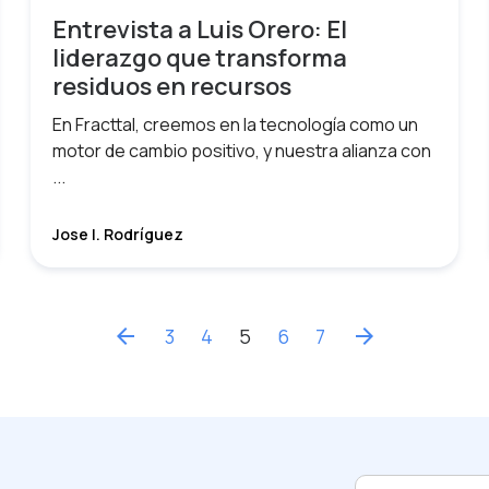
Entrevista a Luis Orero: El
liderazgo que transforma
residuos en recursos
En Fracttal, creemos en la tecnología como un
motor de cambio positivo, y nuestra alianza con
...
Jose I. Rodríguez
arrow_back
3
4
5
6
7
arrow_forward