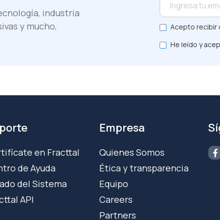
cnología, industria
sivas y mucho,
Acepto recibir 
He leído y acep
porte
Empresa
S
tifícate en Fracttal
Quienes Somos
tro de Ayuda
Ética y transparencia
ado del Sistema
Equipo
cttal API
Careers
Partners