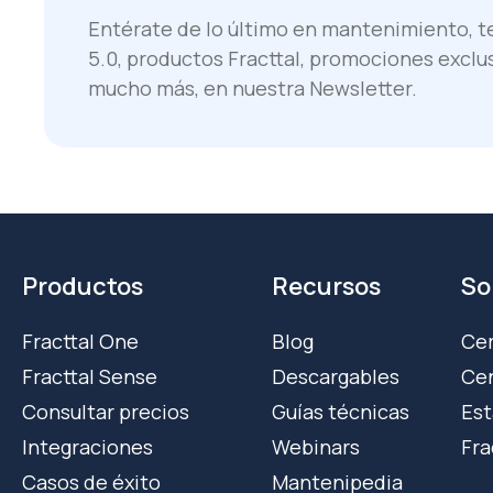
Entérate de lo último en mantenimiento, te
5.0, productos Fracttal, promociones exclu
mucho más, en nuestra Newsletter.
Productos
Recursos
So
Fracttal One
Blog
Cer
Fracttal Sense
Descargables
Cen
Consultar precios
Guías técnicas
Est
Integraciones
Webinars
Fra
Casos de éxito
Mantenipedia