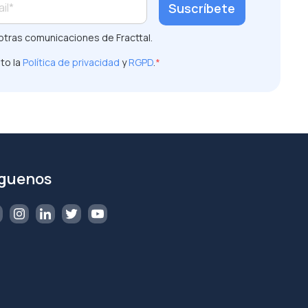
otras comunicaciones de Fracttal.
to la
Política de privacidad
y
RGPD
.
*
íguenos