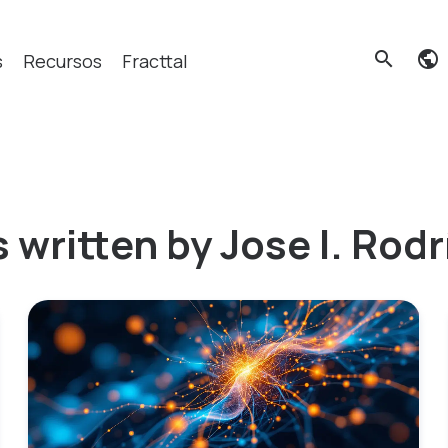
search
s
Recursos
Fracttal
cas?
 written by Jose I. Rod