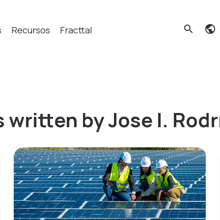
search
s
Recursos
Fracttal
cas?
 written by Jose I. Rod