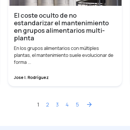
El coste oculto de no
estandarizar el mantenimiento
en grupos alimentarios multi-
planta
En los grupos alimentarios con múltiples
plantas, el mantenimiento suele evolucionar de
forma ...
Jose I. Rodríguez
1
2
3
4
5
arrow_forward