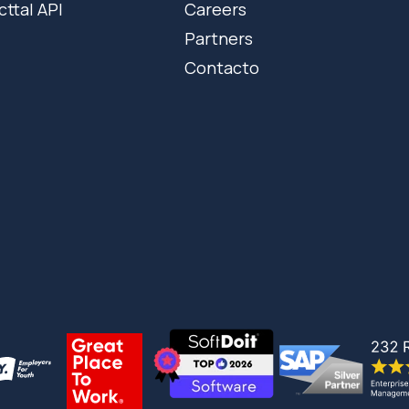
cttal API
Careers
Partners
Contacto