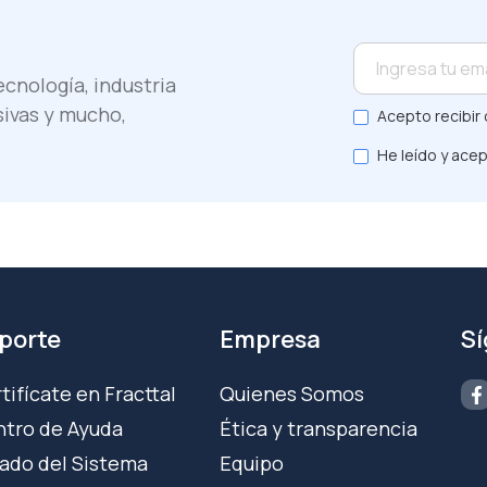
cnología, industria
sivas y mucho,
Acepto recibir 
He leído y acep
porte
Empresa
S
tifícate en Fracttal
Quienes Somos
tro de Ayuda
Ética y transparencia
ado del Sistema
Equipo