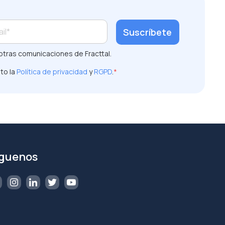
otras comunicaciones de Fracttal.
to la
Política de privacidad
y
RGPD
.
*
íguenos